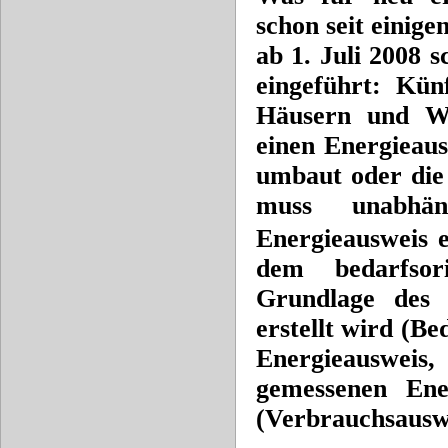
schon
seit einige
ab 1. Juli 2008
s
eingeführt: Kü
Häusern und W
einen Energieau
umbaut oder die
muss unabh
Energieausweis e
dem
bedarfso
Grundlage des
erstellt wird (B
Energieauswei
gemessenen
Ene
(Verbrauchsauswe