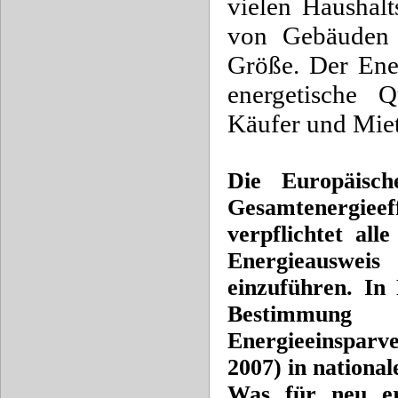
vielen Haushalt
von Gebäuden 
Größe. Der Ene
energetische Q
Käufer und Miet
Die Europäisch
Gesamtenergiee
verpflichtet alle
Energieaus
einzuführen.
In 
Bestim
Energieeinsp
2007)
in nationa
Was für neu er