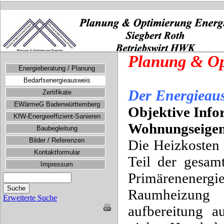
Planung & Op
Energieberatung / Planung
Bedarfsenergieausweis
Der Energieau
Zertifikate
EWärmeG Badenwürttemberg
Objektive Info
KfW-Energieeffizient-Sanieren
Wohnungseigen
Baubegleitung
Bilder / Referenzen
Die Heizkosten 
Kontaktformular
Teil der gesam
Impressum
Primärenenerg
Raumheiz
Erweiterte Suche
aufbereitung a