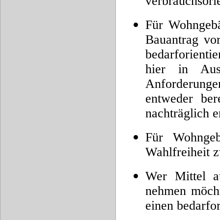
verbrauchsori
Für Wohngebäu
Bauantrag vo
bedarforientie
hier in Au
Anforderun
entweder bere
nachträglich 
Für Wohngeb
Wahlfreiheit 
Wer Mittel a
nehmen möchte
einen bedarfor