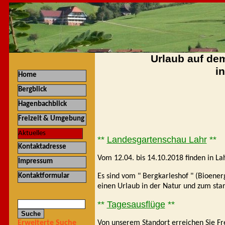
Urlaub auf dem
i
Home
Bergblick
Hagenbachblick
Freizeit & Umgebung
Aktuelles
**
Landesgartenschau Lahr
**
Kontaktadresse
Vom 12.04. bis 14.10.2018 finden in La
Impressum
Kontaktformular
Es sind vom " Bergkarleshof " (Bioenerg
einen Urlaub in der Natur und zum sta
**
Tagesausflüge
**
Von unserem Standort erreichen Sie Fr
Erweiterte Suche