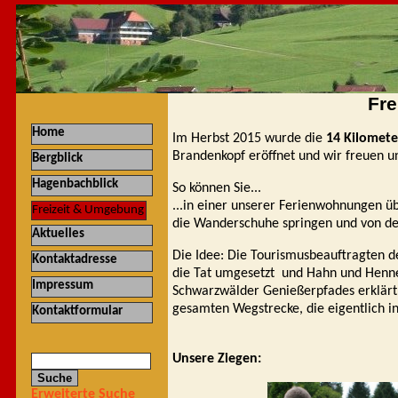
Fre
Home
Im Herbst 2015 wurde die
14 Kilomet
Brandenkopf eröffnet und wir freuen un
Bergblick
Hagenbachblick
So können Sie...
...in einer unserer Ferienwohnungen üb
Freizeit & Umgebung
die Wanderschuhe springen und von der 
Aktuelles
Die Idee: Die Tourismusbeauftragten d
Kontaktadresse
die Tat umgesetzt und Hahn und Henn
Impressum
Schwarzwälder Genießerpfades erklärt.
gesamten Wegstrecke, die eigentlich i
Kontaktformular
Unsere Ziegen:
Erweiterte Suche